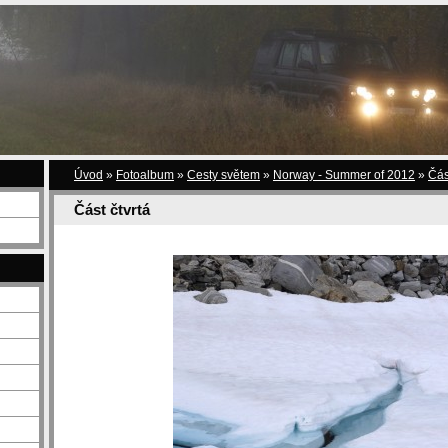
Úvod
»
Fotoalbum
»
Cesty světem
»
Norway - Summer of 2012
»
Čás
Část čtvrtá