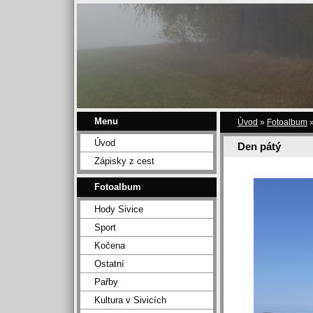
Menu
Úvod
»
Fotoalbum
Úvod
Den pátý
Zápisky z cest
Fotoalbum
Hody Sivice
Sport
Kočena
Ostatní
Pařby
Kultura v Sivicích