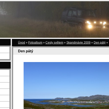
Úvod
»
Fotoalbum
»
Cesty světem
»
Skandinávie 2009
»
Den pátý
»
Den pátý