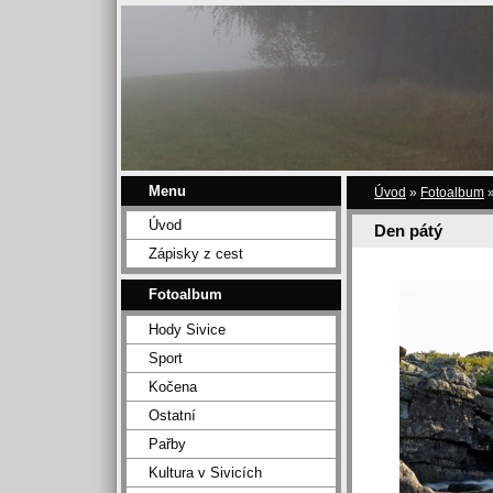
Menu
Úvod
»
Fotoalbum
Úvod
Den pátý
Zápisky z cest
Fotoalbum
Hody Sivice
Sport
Kočena
Ostatní
Pařby
Kultura v Sivicích