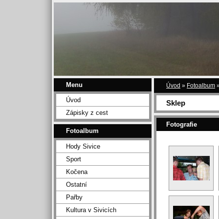
Menu
Úvod
»
Fotoalbum
Úvod
Sklep
Zápisky z cest
Fotografie
Fotoalbum
Hody Sivice
Sport
Kočena
Ostatní
Pařby
Kultura v Sivicích