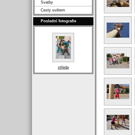
Svatby
Cesty světem
Poslední fotografie
středa