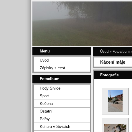
Menu
Úvod
»
Fotoalbum
Úvod
Kácení máje
Zápisky z cest
Fotografie
Fotoalbum
Hody Sivice
Sport
Kočena
Ostatní
Pařby
Kultura v Sivicích