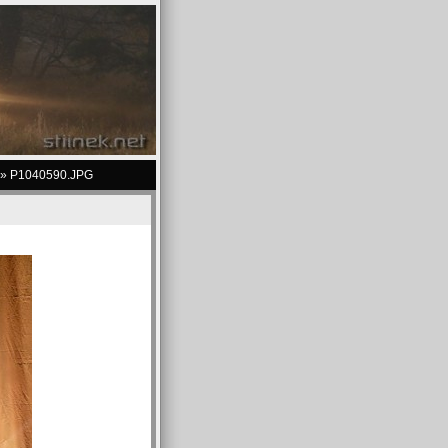
»
P1040590.JPG