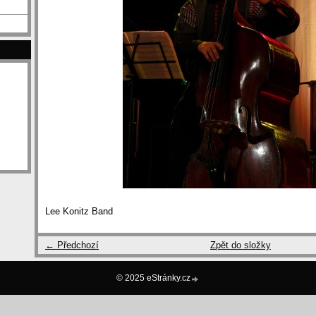
Lee Konitz Band
← Předchozí
Zpět do složky
© 2025 eStránky.cz