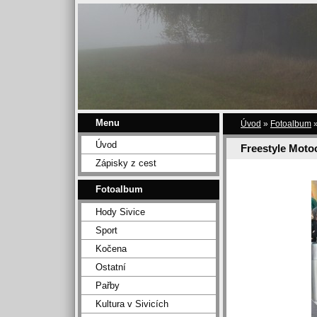
Menu
Úvod
»
Fotoalbum
Úvod
Freestyle Moto
Zápisky z cest
Fotoalbum
Hody Sivice
Sport
Kočena
Ostatní
Pařby
Kultura v Sivicích