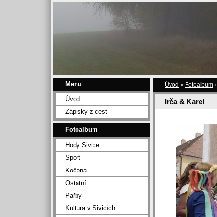
Menu
Úvod
»
Fotoalbum
Úvod
Irča & Karel
Zápisky z cest
Fotoalbum
Hody Sivice
Sport
Kočena
Ostatní
Pařby
Kultura v Sivicích